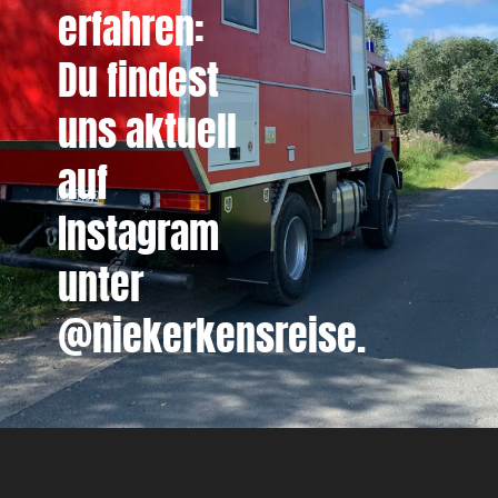
erfahren:
Du findest
uns aktuell
auf
Instagram
unter
@niekerkensreise.