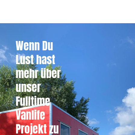
Wenn Du
Lust hast
mehr über
unser
Fulltime
Vanlife
Projekt zu