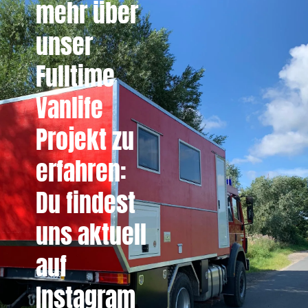
mehr über
unser
Fulltime
Vanlife
Projekt zu
erfahren:
Du findest
uns aktuell
auf
Instagram