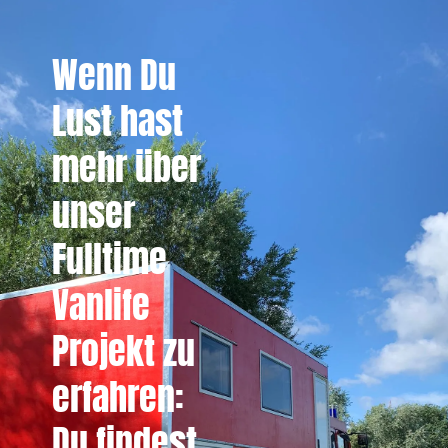
Wenn Du
Lust hast
mehr über
unser
Fulltime
Vanlife
Projekt zu
erfahren:
Du findest