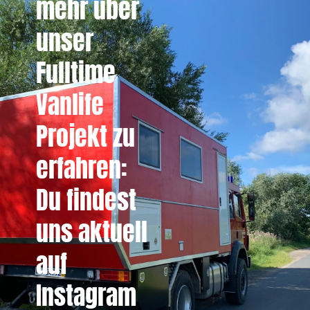
mehr über
unser
Fulltime
Vanlife
Projekt zu
erfahren:
Du findest
uns aktuell
auf
Instagram